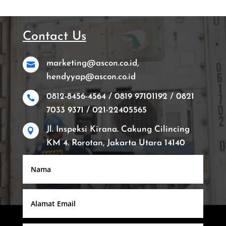
Contact Us
marketing@ascon.co.id,

hendyyap@ascon.co.id
0812-8456-4564 / 0819 97101192 / 0821

7033 9371 / 021-22405565
Jl. Inspeksi Kirana. Cakung Cilincing

KM 4. Rorotan, Jakarta Utara 14140