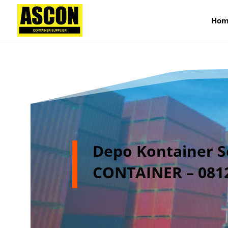
);
Hom
Depo Kontainer S
CONTAINER – 081