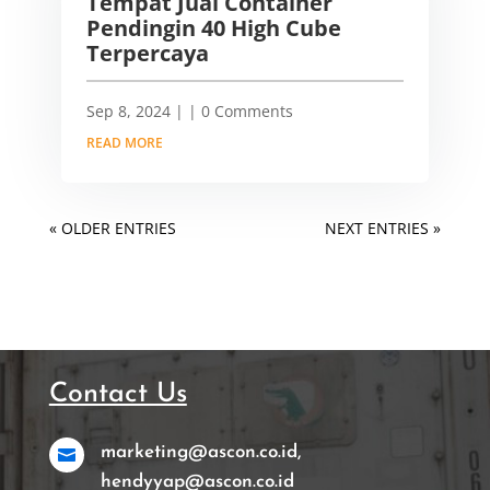
Tempat Jual Container
Pendingin 40 High Cube
Terpercaya
Sep 8, 2024
|
| 0 Comments
READ MORE
« OLDER ENTRIES
NEXT ENTRIES »
Contact Us
marketing@ascon.co.id,

hendyyap@ascon.co.id