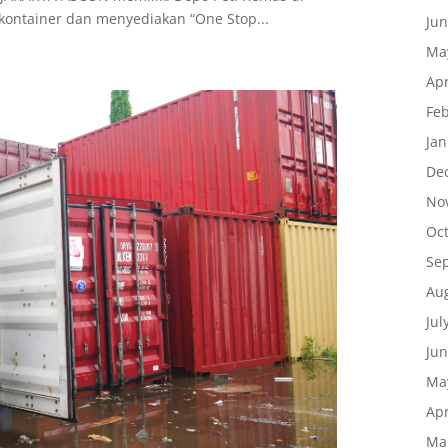
kontainer dan menyediakan “One Stop...
Ju
Ma
Apr
Fe
Ja
De
No
Oc
Se
Au
Jul
Ju
Ma
Apr
Ma