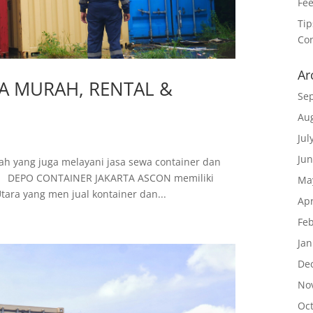
Fee
Ti
Co
Ar
A MURAH, RENTAL &
Se
Au
Jul
Ju
ah yang juga melayani jasa sewa container dan
nya. DEPO CONTAINER JAKARTA ASCON memiliki
Ma
tara yang men jual kontainer dan...
Apr
Fe
Ja
De
No
Oc