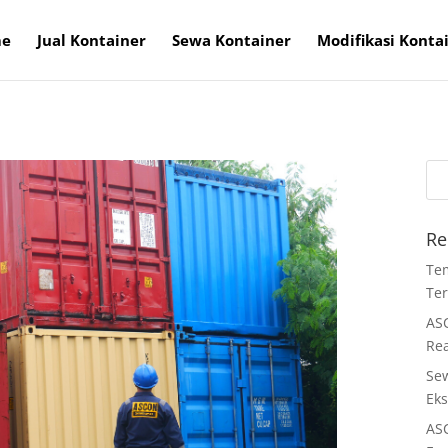
e
Jual Kontainer
Sewa Kontainer
Modifikasi Konta
Re
Tem
Ter
ASC
Re
Se
Eks
AS