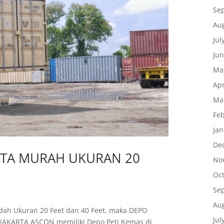
Se
Au
Jul
Ju
Ma
Apr
Ma
Fe
Ja
De
RTA MURAH UKURAN 20
No
Oc
Se
Au
udah Ukuran 20 Feet dan 40 Feet, maka DEPO
Jul
AKARTA ASCON memiliki Depo Peti Kemas di