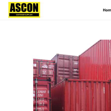
);
Hom