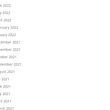
ne 2022
y 2022
il 2022
bruary 2022
nuary 2022
cember 2021
vember 2021
tober 2021
ptember 2021
gust 2021
y 2021
ne 2021
y 2021
il 2021
rch 2021