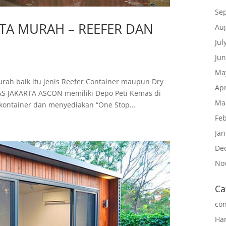
Se
RTA MURAH – REEFER DAN
Au
Jul
Ju
Ma
urah baik itu jenis Reefer Container maupun Dry
Apr
S JAKARTA ASCON memiliki Depo Peti Kemas di
Ma
kontainer dan menyediakan “One Stop...
Fe
Ja
De
No
Ca
con
Ha