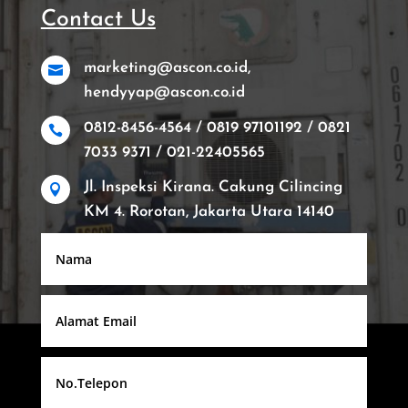
Contact Us
marketing@ascon.co.id,

hendyyap@ascon.co.id
0812-8456-4564 / 0819 97101192 / 0821

7033 9371 / 021-22405565
Jl. Inspeksi Kirana. Cakung Cilincing

KM 4. Rorotan, Jakarta Utara 14140